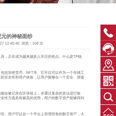
tb
纪元的神秘面纱
12:40:46 浏览：108 次
理工具，正在成为越来越多人关注的焦点。什么是TP钱
包括加密货币、NFT等。它不仅可以作为一个存储工
度的安全性和用户体验，让用户能够在一个安全、便捷
易都会被记录在区块链上，并通过复杂的算法进行验
请
安全性方面具有极高的优势，用户的数字资产能够得到
币等。用户可以在一个平台上管理所有的数字资产，大