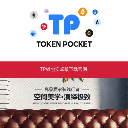
TP钱包安卓版下载官网