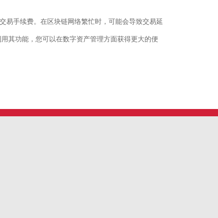
交易手续费。在区块链网络繁忙时，可能会导致交易延
利用其功能，您可以在数字资产管理方面获得更大的便