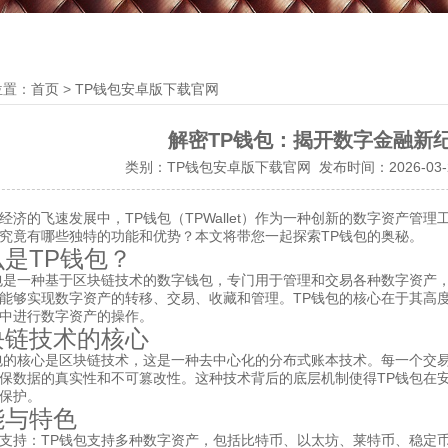
位置：
首页
>
TP钱包安卓版下载官网
解密TP钱包：揭开数字金融新
类别：TP钱包安卓版下载官网 发布时间：2026-03-27 
经济的飞速发展中，TP钱包（TPWallet）作为一种创新的数字资产管
究竟有哪些独特的功能和优势？本文将带您一起探索TP钱包的奥秘。
么是TP钱包？
包是一种基于区块链技术的数字钱包，专门用于管理和交易各种数字资产，
能够实现数字资产的转移、交易、收藏和管理。TP钱包的核心在于其高
中进行数字资产的操作。
块链技术的核心
包的核心是区块链技术，这是一种去中心化的分布式账本技术。每一个交
保数据的真实性和不可篡改性。这种技术背后的底层机制使得TP钱包在
保护。
能与特色
支持：TP钱包支持多种数字资产，包括比特币、以太坊、莱特币、稳定