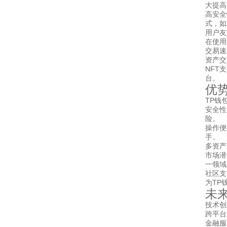
大提高
高安全
式，如
用户友
在使用
交易速
资产交
NFT
台。
优
TP钱
安全性
险。
操作便
手。
多资产
市场潜
一领域
社区支
为TP
未
技术创
跨平台
金融服