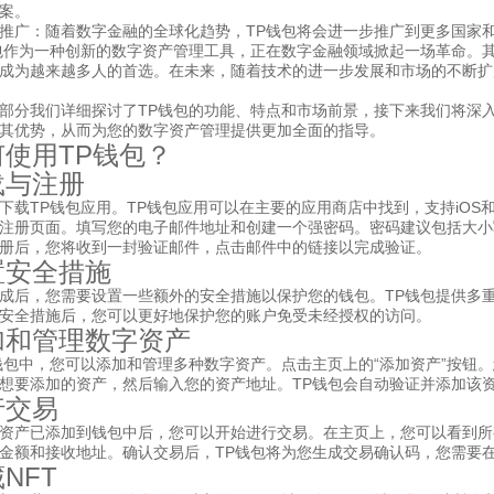
案。
推广：随着数字金融的全球化趋势，TP钱包将会进一步推广到更多国家
包作为一种创新的数字资产管理工具，正在数字金融领域掀起一场革命。
成为越来越多人的首选。在未来，随着技术的进一步发展和市场的不断扩
部分我们详细探讨了TP钱包的功能、特点和市场前景，接下来我们将深
其优势，从而为您的数字资产管理提供更加全面的指导。
何使用TP钱包？
载与注册
下载TP钱包应用。TP钱包应用可以在主要的应用商店中找到，支持iOS和A
注册页面。填写您的电子邮件地址和创建一个强密码。密码建议包括大小
册后，您将收到一封验证邮件，点击邮件中的链接以完成验证。
置安全措施
成后，您需要设置一些额外的安全措施以保护您的钱包。TP钱包提供多
安全措施后，您可以更好地保护您的账户免受未经授权的访问。
加和管理数字资产
钱包中，您可以添加和管理多种数字资产。点击主页上的“添加资产”按钮
想要添加的资产，然后输入您的资产地址。TP钱包会自动验证并添加该
行交易
资产已添加到钱包中后，您可以开始进行交易。在主页上，您可以看到所
金额和接收地址。确认交易后，TP钱包将为您生成交易确认码，您需要
NFT