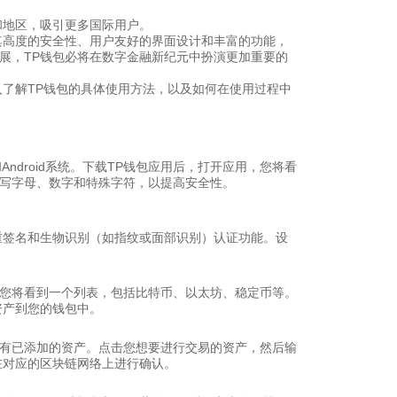
和地区，吸引更多国际用户。
其高度的安全性、用户友好的界面设计和丰富的功能，
展，TP钱包必将在数字金融新纪元中扮演更加重要的
入了解TP钱包的具体使用方法，以及如何在使用过程中
ndroid系统。下载TP钱包应用后，打开应用，您将看
写字母、数字和特殊字符，以提高安全性。
重签名和生物识别（如指纹或面部识别）认证功能。设
。您将看到一个列表，包括比特币、以太坊、稳定币等。
资产到您的钱包中。
有已添加的资产。点击您想要进行交易的资产，然后输
在对应的区块链网络上进行确认。