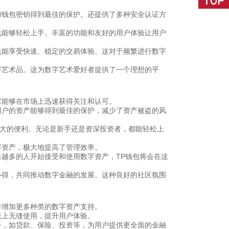
和钱包密钥得到最佳的保护。还提供了多种安全认证方
也能够轻松上手。丰富的功能和友好的用户体验让用户
也能享受快速、稳定的交易体验。这对于频繁进行数字
数字艺术品。这为数字艺术爱好者提供了一个理想的平
它能够在市场上迅速获得关注和认可。
用户的资产能够得到最佳的保护，减少了资产被盗的风
大的便利。无论是新手还是资深投资者，都能轻松上
字资产，极大地提高了管理效率。
来越多的人开始接受和使用数字资产，TP钱包将会在这
心得，共同推动数字金融的发展。这种良好的社区氛围
并增加更多种类的数字资产支持。
统上无缝使用，提升用户体验。
务，如贷款、保险、投资等，为用户提供更全面的金融