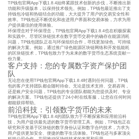
TP钱包官网App下载1.8.4始终紧跟技术创新的步伐，不断推出新
功能和升级版本，以保持技术领先。例如，TP钱包最近推出了支
持钱包冷链和热链结合的功能，大大提升了用户的交易安全性和
效率。TP钱包还不断优化和改进用户界面和交易体验，力求为用
户提供最佳的使用体验。
环保理念对于环保理念，TP钱包官网App下载1.8.4也在积极探索
和实践中。尽管区块链技术在数字货币交易中的确存在能源消耗
问题，TP钱包团队正在与环保组织合作，寻找更加绿色、可持续
的解决方案。例如，通过推广绿色能源区块链网络和开发低能耗
的区块链技术，TP钱包致力于为未来的数字货币生态系统贡献一
份力量。
客户支持：您的专属数字资产保护团
队
无论您在使用TP钱包官网App下载1.8.4时遇到任何问题，TP钱
包的客户支持团队都会随时待命。无论是技术支持、交易咨询，
还是账户安全问题，TP钱包的专业团队都能为您提供及时、专业
的解决方案。TP钱包还提供了24小时在线客服，让您在任何时间
都能获得帮助。
前沿科技：引领数字货币的未来
TP钱包官网App下载1.8.4的团队致力于不断探索和应用前沿科
技，为用户提供最先进的数字货币管理工具。例如，TP钱包正在
研究和开发基于区块链的数字身份认证和数字合约技术，力求为
用户提供更加安全、便捷的数字生活体验。TP钱包还与多家顶尖
科技公司合作，共同推动区块链技术的发展和应用。