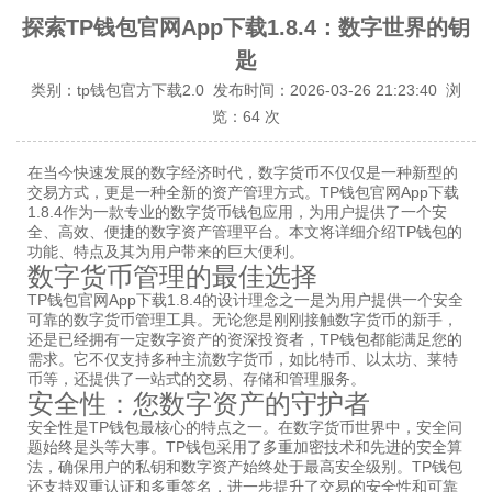
探索TP钱包官网App下载1.8.4：数字世界的钥
匙
类别：tp钱包官方下载2.0 发布时间：2026-03-26 21:23:40 浏
览：64 次
在当今快速发展的数字经济时代，数字货币不仅仅是一种新型的
交易方式，更是一种全新的资产管理方式。TP钱包官网App下载
1.8.4作为一款专业的数字货币钱包应用，为用户提供了一个安
全、高效、便捷的数字资产管理平台。本文将详细介绍TP钱包的
功能、特点及其为用户带来的巨大便利。
数字货币管理的最佳选择
TP钱包官网App下载1.8.4的设计理念之一是为用户提供一个安全
可靠的数字货币管理工具。无论您是刚刚接触数字货币的新手，
还是已经拥有一定数字资产的资深投资者，TP钱包都能满足您的
需求。它不仅支持多种主流数字货币，如比特币、以太坊、莱特
币等，还提供了一站式的交易、存储和管理服务。
安全性：您数字资产的守护者
安全性是TP钱包最核心的特点之一。在数字货币世界中，安全问
题始终是头等大事。TP钱包采用了多重加密技术和先进的安全算
法，确保用户的私钥和数字资产始终处于最高安全级别。TP钱包
还支持双重认证和多重签名，进一步提升了交易的安全性和可靠